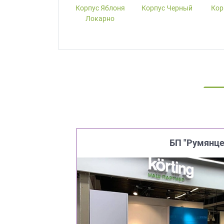
Корпус W1000-
Корпус Яблоня
Корпус Черный
Кор
ST19 Белый
Локарно
Премиум
БП "Румянце