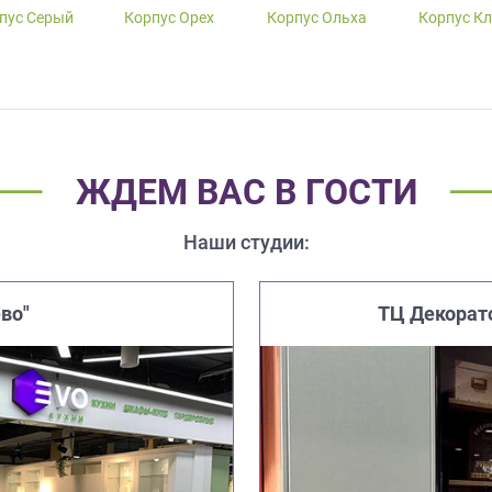
пус Серый
Корпус Орех
Корпус Ольха
Корпус К
ЖДЕМ ВАС В ГОСТИ
Наши студии:
во"
ТЦ Декорат