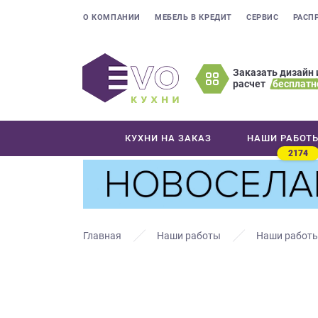
О КОМПАНИИ
МЕБЕЛЬ В КРЕДИТ
СЕРВИС
РАСП
Заказать дизайн 
расчет
бесплатн
Оставьте
ваши
контактные
КУХНИ НА ЗАКАЗ
НАШИ РАБОТ
данные
2174
Мы
свяжемся
с
вами
в
Главная
Наши работы
Наши работы
ближайшее
время
и
ответим
на