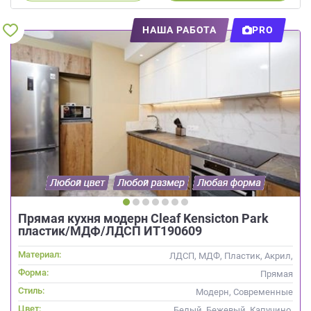
НАША РАБОТА
PRO
Прямая кухня модерн Cleaf Kensicton Park
пластик/МДФ/ЛДСП ИТ190609
Материал:
ЛДСП, МДФ, Пластик, Акрил,
Alvic / УФ лак,
Форма:
Прямая
Интегрированная ручка, Стекло
Стиль:
Модерн, Современные
Цвет:
Белый, Бежевый, Капучино,