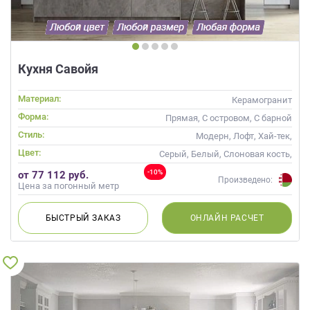
данных.
Кухня Савойя
Материал:
Керамогранит
Форма:
Прямая, С островом, С барной
стойкой
Стиль:
Модерн, Лофт, Хай-тек,
Современные
Цвет:
Серый, Белый, Слоновая кость,
Кремовый
-10%
от 77 112 руб.
Произведено:
Цена за погонный метр
БЫСТРЫЙ
ЗАКАЗ
ОНЛАЙН
РАСЧЕТ