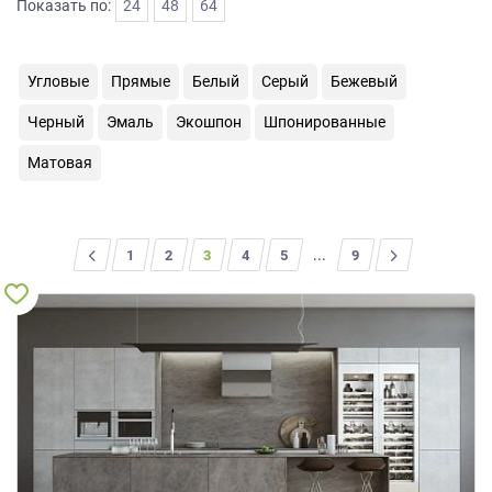
Показать по:
24
48
64
на
обработку
персональных
Угловые
Прямые
Белый
Серый
Бежевый
данных
,
а
Черный
Эмаль
Экошпон
Шпонированные
также
Согласие
Матовая
на
обработку
персональных
данных
<
1
2
3
4
5
...
>
9
метрическими
программами
в
порядке
и
на
условиях
Политики
обработки
персональных