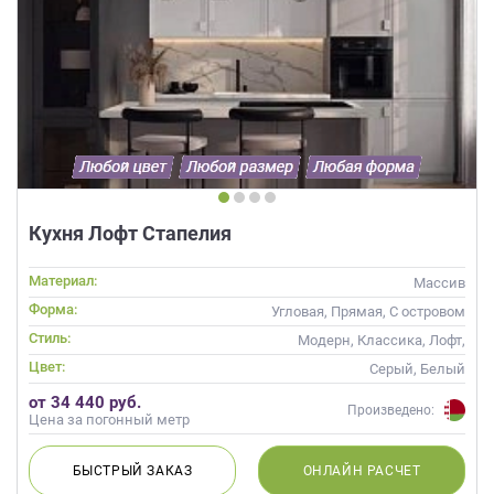
Кухня Лофт Стапелия
Материал:
Массив
Форма:
Угловая, Прямая, С островом
Стиль:
Модерн, Классика, Лофт,
Неоклассика, Современные
Цвет:
Серый, Белый
от 34 440 руб.
Произведено:
Цена за погонный метр
БЫСТРЫЙ
ЗАКАЗ
ОНЛАЙН
РАСЧЕТ