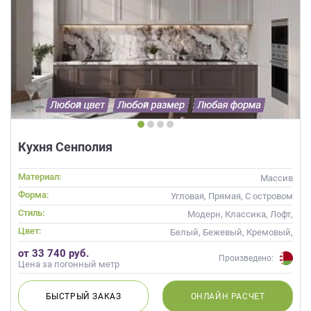
Кухня Сенполия
Материал:
Массив
Форма:
Угловая, Прямая, С островом
Стиль:
Модерн, Классика, Лофт,
Скандинавский, Неоклассика,
Цвет:
Белый, Бежевый, Кремовый,
Современные
Коричневый, Капучино, Белый
от 33 740 руб.
верх темный низ
Произведено:
Цена за погонный метр
БЫСТРЫЙ
ЗАКАЗ
ОНЛАЙН
РАСЧЕТ