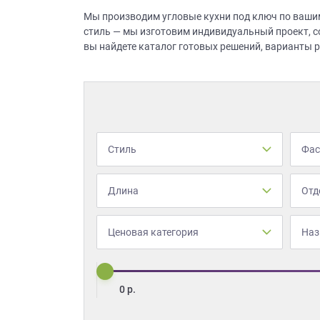
все
Мы производим угловые кухни под ключ по вашим
вопросы!
стиль — мы изготовим индивидуальный проект, со
вы найдете каталог готовых решений, варианты р
Ваше
имя
Ваш
телефон*
Стиль
Фа
править
заявку
Длина
Отд
Нажимая
Ценовая категория
Наз
на
кнопку
"Отправить",
вы
0
р.
даете
Согласие