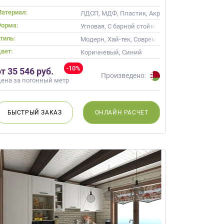
атериал:
ЛДСП, МДФ, Пластик, Акрил, Alvic / УФ лак, Э
орма:
кой
Угловая, С барной стойкой
тиль:
оклассика, Современные
Модерн, Хай-тек, Современные
вет:
Коричневый, Синий
-10%
от 35 546 руб.
Произведено:
ена за погонный метр
БЫСТРЫЙ
ЗАКАЗ
ОНЛАЙН
РАСЧЕТ