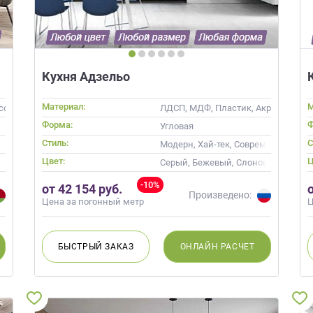
Кухня Адзельо
Материал:
М
ссив
ЛДСП, МДФ, Пластик, Акрил, Пленка
Форма:
Ф
Угловая
Стиль:
С
ий, Неоклассика
Модерн, Хай-тек, Современные
Цвет:
Ц
Серый, Бежевый, Слоновая кость, 
-10%
от 42 154 руб.
Произведено:
Цена за погонный метр
Ц
БЫСТРЫЙ
ЗАКАЗ
ОНЛАЙН
РАСЧЕТ