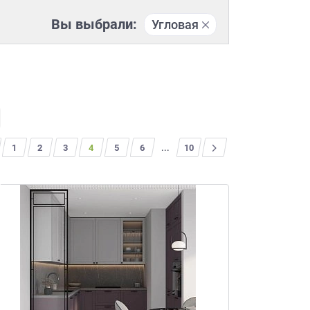
Вы выбрали:
Угловая
1
2
3
4
5
6
...
>
10