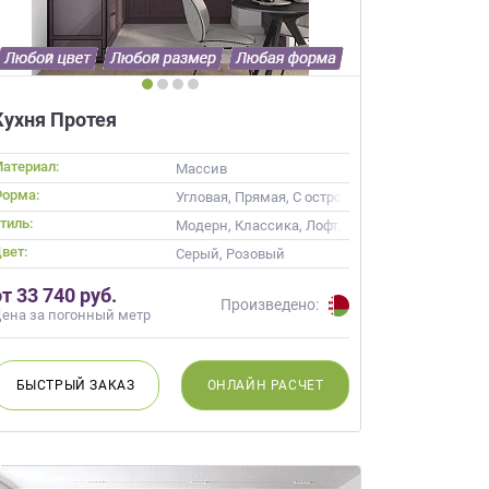
Кухня Протея
атериал:
, Alvic / УФ лак, Эмаль, Шпон, Глянцевые
Массив
орма:
Угловая, Прямая, С островом
тиль:
Модерн, Классика, Лофт, Скандинавский, Не
вет:
Кремовый, Коричневый, Капучино
Серый, Розовый
от 33 740 руб.
Произведено:
ена за погонный метр
БЫСТРЫЙ
ЗАКАЗ
ОНЛАЙН
РАСЧЕТ