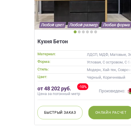
Кухня Бетон
Материал:
ЛДСП, МДФ, Матовые, Э
Форма:
Угловая, С островом, С 
Стиль:
Модерн, Хай-тек, Совре
Цвет:
Черный, Коричневый
-10%
от 48 202 руб.
Произведено:
Цена за погонный метр
БЫСТРЫЙ
ЗАКАЗ
ОНЛАЙН
РАСЧЕТ