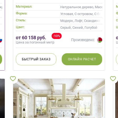
Материал:
М
рил, Alvic / УФ лак, Интегрированная ручка
Натуральное дерево, Массив
Форма:
Ф
Угловая, С островом, С барной стой
Стиль:
С
менные
Модерн, Лофт, Скандинавский, Не
Цвет:
Ц
новая кость
Серый, Синий, Голубой
-10%
от 60 158 руб.
Произведено:
Цена за погонный метр
Ц
БЫСТРЫЙ
ЗАКАЗ
ОНЛАЙН
РАСЧЕТ