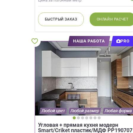
Цена за погонный метр
Приш
БЫСТРЫЙ
ЗАКАЗ
ОНЛАЙН
РАСЧЕТ
НАША РАБОТА
PRO
Выездно
с образ
Нажим
Угловая + прямая кухня модерн
Smart/Criket пластик/МДФ РР190707