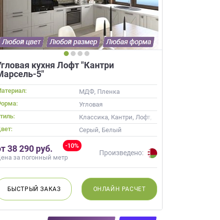
Угловая кухня Лофт "Кантри
Марсель-5"
атериал:
в, С патиной
МДФ, Пленка
орма:
Угловая
тиль:
Классика, Кантри, Лофт, Скандинавский, Нео
вет:
 Кремовый
Серый, Белый
-10%
от 38 290 руб.
Произведено:
ена за погонный метр
БЫСТРЫЙ
ЗАКАЗ
ОНЛАЙН
РАСЧЕТ