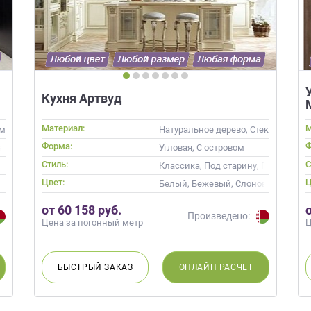
Кухня Артвуд
Материал:
М
маль, Шпон
Натуральное дерево, Стекло, Масси
Форма:
Ф
барной стойкой
Угловая, С островом
Стиль:
С
менные
Классика, Под старину, Прованс
Цвет:
Ц
Белый, Бежевый, Слоновая кость,
от 60 158 руб.
Произведено:
Цена за погонный метр
Ц
БЫСТРЫЙ
ЗАКАЗ
ОНЛАЙН
РАСЧЕТ