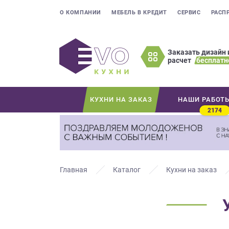
О КОМПАНИИ
МЕБЕЛЬ В КРЕДИТ
СЕРВИС
РАСП
Заказать дизайн 
расчет
бесплатн
Оставьте
ваши
контактные
КУХНИ НА ЗАКАЗ
НАШИ РАБОТ
данные
2174
Мы
свяжемся
с
вами
в
Главная
Каталог
Кухни на заказ
ближайшее
время
и
ответим
на