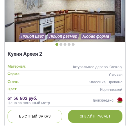
Кухня Архея 2
Материал:
Натуральное дерево, Стекло,
Массив, С патиной
Форма:
Угловая
Стиль:
Классика, Прованс
Цвет:
Коричневый
от 56 602 руб.
Произведено:
Цена за погонный метр
БЫСТРЫЙ
ЗАКАЗ
ОНЛАЙН
РАСЧЕТ