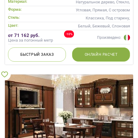
Материал:
Натуральное дерево, Стекло,
Массив, С патиной
Форма:
Угловая, Прямая, С островом
Стиль:
Классика, Под старину,
Прованс
Цвет:
Белый, Бежевый, Слоновая
кость, Кремовый, Капучино
-10%
от 71 162 руб.
Произведено:
Цена за погонный метр
БЫСТРЫЙ
ЗАКАЗ
ОНЛАЙН
РАСЧЕТ