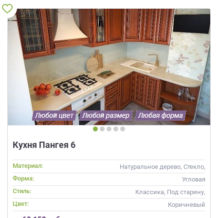
Кухня Пангея 6
Материал:
Натуральное дерево, Стекло,
Массив, С патиной
Форма:
Угловая
Стиль:
Классика, Под старину,
Прованс
Цвет:
Коричневый