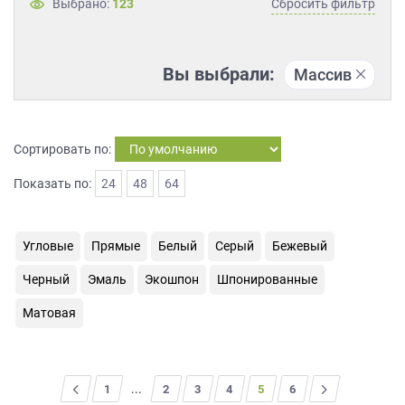
Выбрано:
123
Сбросить фильтр
на
обработку
персональных
данных
,
Вы выбрали:
Массив
а
также
Согласие
на
Сортировать по:
обработку
Показать по:
24
48
64
персональных
данных
метрическими
программами
Угловые
Прямые
Белый
Серый
Бежевый
в
порядке
Черный
Эмаль
Экошпон
Шпонированные
и
Матовая
на
условиях
Политики
обработки
<
1
...
2
3
4
5
>
6
персональных