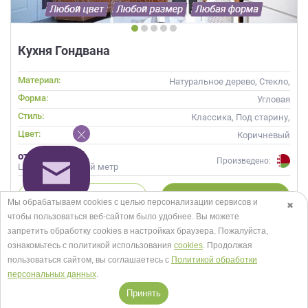
Кухня Гондвана
Материал:
Натуральное дерево, Стекло,
Массив, С патиной
Форма:
Угловая
Стиль:
Классика, Под старину,
Прованс
Цвет:
Коричневый
от 60 158 руб.
Произведено:
Цена за погонный метр
БЫСТРЫЙ
ЗАКАЗ
ОНЛАЙН
РАСЧЕТ
Мы обрабатываем cookies с целью персонализации сервисов и
✖
чтобы пользоваться веб-сайтом было удобнее. Вы можете
запретить обработку сookies в настройках браузера. Пожалуйста,
ознакомьтесь с политикой использования
cookies
. Продолжая
пользоваться сайтом, вы соглашаетесь с
Политикой обработки
персональных данных
.
Принять