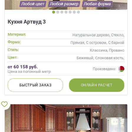
Кухня Артвуд 3
Материал:
Натуральное дерево, Стекло,
Массив
Форма:
Прямая, С островом, С барной
стойкой
Стиль:
Классика, Прованс
Цвет:
Бежевый, Слоновая кость,
Кремовый, Капучино
от 60 158 руб.
Произведено:
Цена за погонный метр
БЫСТРЫЙ
ЗАКАЗ
ОНЛАЙН
РАСЧЕТ