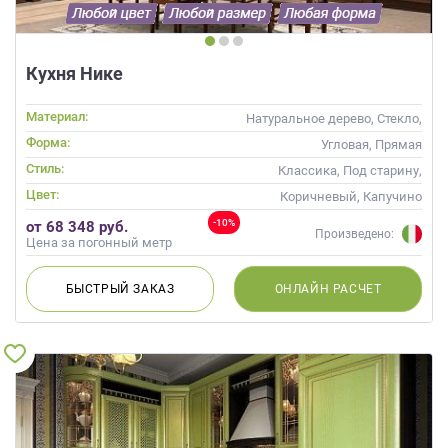
Кухня Нике
Материал:
Натуральное дерево, Стекло,
Массив
Форма:
Угловая, Прямая
Стиль:
Классика, Под старину,
Прованс
Цвет:
Коричневый, Капучино
-10%
от 68 348 руб.
Произведено:
Цена за погонный метр
БЫСТРЫЙ
ЗАКАЗ
ОНЛАЙН
РАСЧЕТ