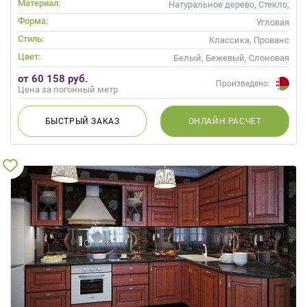
Материал:
Натуральное дерево, Стекло,
Массив, С патиной
Форма:
Угловая
Стиль:
Классика, Прованс
Цвет:
Белый, Бежевый, Слоновая
кость, Кремовый
от 60 158 руб.
Произведено:
Цена за погонный метр
БЫСТРЫЙ
ЗАКАЗ
ОНЛАЙН
РАСЧЕТ