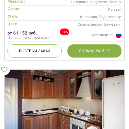
Материал:
Натуральное дерево, Стекло,
Массив, С патиной
Форма:
Угловая
Стиль:
Классика, Под старину,
Прованс
Цвет:
Серый, Белый, Бежевый,
Слоновая кость, Кремовый
-10%
от 61 152 руб.
Произведено:
Цена за погонный метр
БЫСТРЫЙ
ЗАКАЗ
ОНЛАЙН
РАСЧЕТ