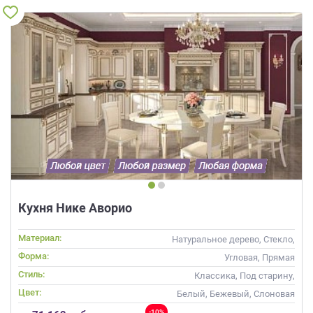
данных.
Кухня Нике Аворио
Материал:
Натуральное дерево, Стекло,
Массив, С патиной
Форма:
Угловая, Прямая
Стиль:
Классика, Под старину,
Прованс
Цвет:
Белый, Бежевый, Слоновая
кость, Кремовый
-10%