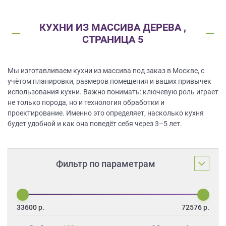
ЗАКАЗАТЬ РАСЧЕТ
все
качественную мебель не выходя из
дома.
вопросы!
Нажимая на кнопку “Отправить”, вы
КУХНИ ИЗ МАССИВА ДЕРЕВА ,
принимаете условия
Политики
Ваше
СТРАНИЦА 5
конфиденциальности
имя
ПРИГЛАСИТЬ ДИЗАЙНЕРА
Мы изготавливаем кухни из массива под заказ в Москве, с
Ваш
Нажимая на кнопку "Отправить", вы
учётом планировки, размеров помещения и ваших привычек
телефон*
даете
Согласие на обработку
персональных данных
, а также
использования кухни. Важно понимать: ключевую роль играет
Согласие на обработку персональных
не только порода, но и технология обработки и
данных метрическими программами
в
порядке и на условиях Политики
проектирование. Именно это определяет, насколько кухня
править
обработки персональных данных.
будет удобной и как она поведёт себя через 3–5 лет.
заявку
Нажимая
Фильтр по параметрам
на
кнопку
"Отправить",
вы
33600
р.
72576
р.
даете
Согласие