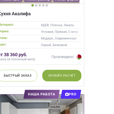
Кухня Акалифа
атериал:
МДФ, Пленка, Эмаль
орма:
Угловая, Прямая, С островом
тиль:
ика, Современные
Модерн, Современные
вет:
ино
Серый, Бежевый
от 38 360 руб.
Произведено:
ена за погонный метр
БЫСТРЫЙ
ЗАКАЗ
ОНЛАЙН
РАСЧЕТ
НАША РАБОТА
PRO