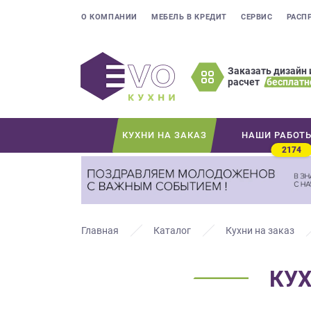
О КОМПАНИИ
МЕБЕЛЬ В КРЕДИТ
СЕРВИС
РАСП
Заказать дизайн 
расчет
бесплатн
Оставьте
ваши
контактные
КУХНИ НА ЗАКАЗ
НАШИ РАБОТ
данные
2174
Мы
свяжемся
с
вами
в
Главная
Каталог
Кухни на заказ
ближайшее
время
КУ
и
ответим
на