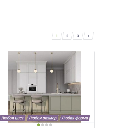
1
2
>
3