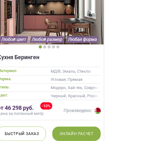
×
Кухня Беринген
робки?
×
леко от
атериал:
МДФ, Эмаль, Стекло
орма:
Угловая, Прямая
тиль:
Модерн, Хай-тек, Современные
ещение, подготовит
вет:
й верх темный низ
Черный, Красный, Розовый
 для строителей
-10%
от 46 298 руб.
вы не купите мебель.
Произведено:
ена за погонный метр
50 000 т.р.
уется?
БЫСТРЫЙ
ЗАКАЗ
ОНЛАЙН
РАСЧЕТ