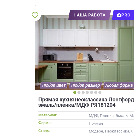
Приш
НАША РАБОТА
PRO
Выездно
с образ
Нажим
Прямая кухня неоклассика Лонгфорд
эмаль/пленка/МДФ РЯ181204
Материал:
МДФ, Пленка, Эмаль, М
Форма:
Прямая
Стиль:
Модерн, Неоклассика, 