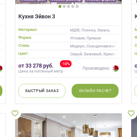
Кухня Эйвон 3
Материал:
М
МДФ, Пленка, Эмаль
Форма:
Ф
овом
Угловая, Прямая
Стиль:
С
Модерн, Скандинавский, Неокласс
Цвет:
Ц
Серый, Бежевый, Кремовый, Капуч
-10%
от 33 278 руб.
Произведено:
Цена за погонный метр
Ц
БЫСТРЫЙ
ЗАКАЗ
ОНЛАЙН
РАСЧЕТ