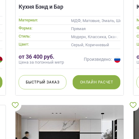
Кухня Бэнд и Бар
Материал:
М
МДФ, Матовые, Эмаль, Шпон, Глян
Форма:
Ф
овом
Прямая
Стиль:
С
Современные
Модерн, Классика, Скандинавский
Цвет:
Ц
ь, Кремовый, Капучино
Серый, Коричневый
от 36 400 руб.
Произведено:
Цена за погонный метр
Ц
БЫСТРЫЙ
ЗАКАЗ
ОНЛАЙН
РАСЧЕТ