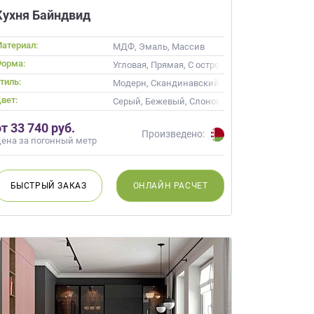
Кухня Байндвид
атериал:
цевые
МДФ, Эмаль, Массив
орма:
Угловая, Прямая, С островом
тиль:
, Неоклассика, Современные
Модерн, Скандинавский, Неоклассика, Совр
вет:
Серый, Бежевый, Слоновая кость, Кремовый
от 33 740 руб.
Произведено:
ена за погонный метр
БЫСТРЫЙ
ЗАКАЗ
ОНЛАЙН
РАСЧЕТ