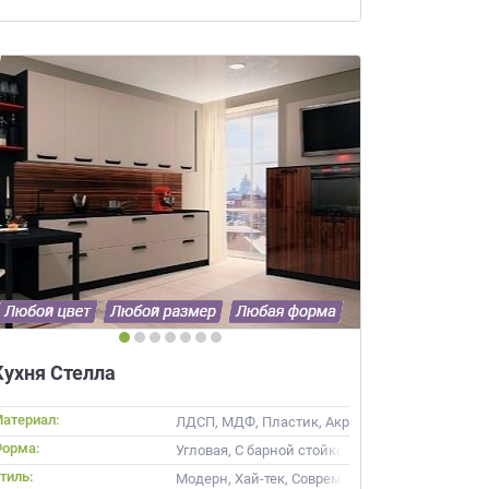
ачественную мебель не
бель на
АЙНЕРА
 вы даете
Согласие на
 а также
Согласие на
ых метрическими
ях Политики обработки
ных.
ьности
Кухня Стелла
атериал:
, Стекло
ЛДСП, МДФ, Пластик, Акрил, Alvic / УФ лак
орма:
Угловая, С барной стойкой
тиль:
Модерн, Хай-тек, Современные