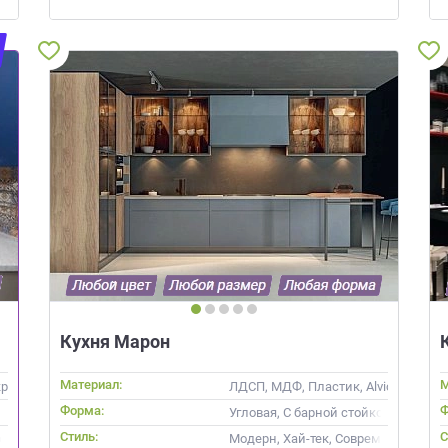
Просто заполните форму и получите к
выходя из дома.
лите эскиз/фото
Согласуем фабричный
Изготовим вашу ме
чертеж
фабрике
Что от вас требуется?
ПРИГЛАСИТЬ ДИЗ
Просто заполните форму и получите качественную мебель не
Нажимая на кнопку "Отправить",
выходя из дома.
обработку персональных данных
,
обработку персональных данн
программами
в порядке и на услови
ЗАКАЗАТЬ РАСЧЕТ
й дизайнер
персональных дан
цами
ая на кнопку “Отправить”, вы принимаете условия
Политики конфиденциал
Кухня Марон
Материал:
М
ил, Alvic / УФ лак
ЛДСП, МДФ, Пластик, Alvic / УФ лак
Форма:
Ф
Угловая, С барной стойкой
Стиль:
С
 Современные
Модерн, Хай-тек, Современные