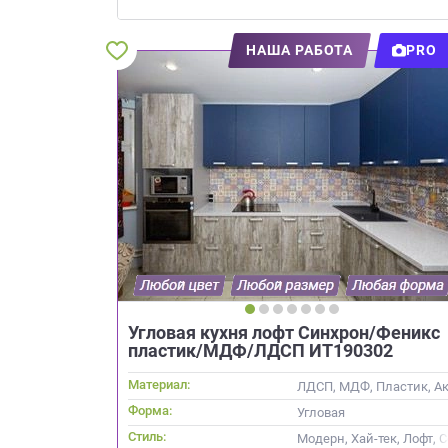
Приш
НАША РАБОТА
PRO
Выездно
с образ
Нажим
Угловая кухня лофт Синхрон/Феникс
пластик/МДФ/ЛДСП ИТ190302
Материал:
ЛДСП, МДФ, Пластик, Акр
Форма:
Угловая
Стиль:
Модерн, Хай-тек, Лофт,