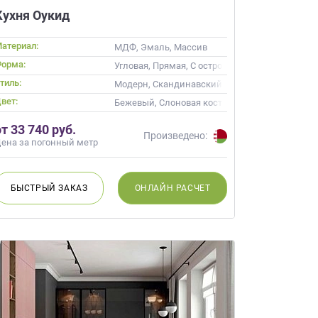
Кухня Оукид
атериал:
МДФ, Эмаль, Массив
орма:
Угловая, Прямая, С островом
тиль:
ика, Современные
Модерн, Скандинавский, Неоклассика, Совр
вет:
 Кремовый
Бежевый, Слоновая кость, Кремовый, Коричн
от 33 740 руб.
Произведено:
ена за погонный метр
БЫСТРЫЙ
ЗАКАЗ
ОНЛАЙН
РАСЧЕТ