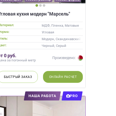
Угловая кухня модерн "Марсель"
атериал:
МДФ, Пленка, Матовые
орма:
Угловая
тиль:
Неоклассика, Современные
Модерн, Скандинавский, Неоклассика, Совр
вет:
лый верх темный низ
Черный, Серый
т 0 руб.
Произведено:
ена за погонный метр
БЫСТРЫЙ
ЗАКАЗ
ОНЛАЙН
РАСЧЕТ
НАША РАБОТА
PRO