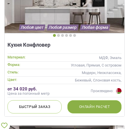
данных.
Кухня Конфловер
Материал:
МДФ, Эмаль
Форма:
Угловая, Прямая, С островом
Стиль:
Модерн, Неоклассика,
Современные
Цвет:
Бежевый, Слоновая кость,
Кремовый, Капучино
от 34 020 руб.
Произведено:
Цена за погонный метр
БЫСТРЫЙ
ЗАКАЗ
ОНЛАЙН
РАСЧЕТ