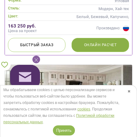
Форма:
Угловая
Стиль:
Модерн, Хай-тек
Цвет:
Белый, Бежевый, Капучино,
Коричневый, Кремовый,
163 250 руб.
Слоновая кость
Произведено:
Цена за проект
БЫСТРЫЙ
ЗАКАЗ
ОНЛАЙН
РАСЧЕТ
Мы обрабатываем cookies с целью персонализации сервисов и
✖
чтобы пользоваться веб-сайтом было удобнее. Вы можете
запретить обработку сookies в настройках браузера. Пожалуйста,
ознакомьтесь с политикой использования
cookies
. Продолжая
пользоваться сайтом, вы соглашаетесь с
Политикой обработки
персональных данных
.
Принять