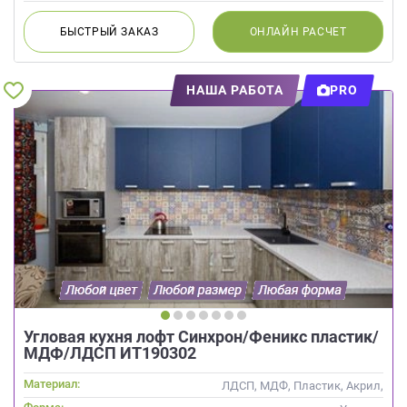
БЫСТРЫЙ
ЗАКАЗ
ОНЛАЙН
РАСЧЕТ
НАША РАБОТА
PRO
Угловая кухня лофт Синхрон/Феникс пластик/
МДФ/ЛДСП ИТ190302
Материал:
ЛДСП, МДФ, Пластик, Акрил,
Alvic / УФ лак