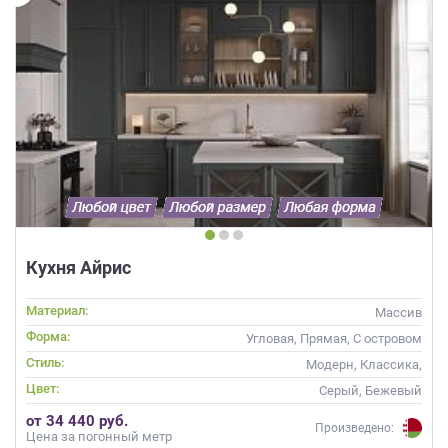
Кухня Айрис
Материал:
Массив
Форма:
Угловая, Прямая, С островом
Стиль:
Модерн, Классика,
Скандинавский, Неоклассика,
Цвет:
Серый, Бежевый
Современные
от 34 440 руб.
Произведено:
Цена за погонный метр