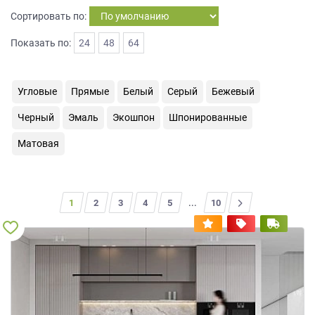
на
Сортировать по:
обработку
персональных
Показать по:
24
48
64
данных
,
а
также
Угловые
Прямые
Белый
Серый
Бежевый
Согласие
на
Черный
Эмаль
Экошпон
Шпонированные
обработку
персональных
Матовая
данных
метрическими
программами
в
1
2
3
4
5
...
>
10
порядке
и
на
условиях
Политики
обработки
персональных