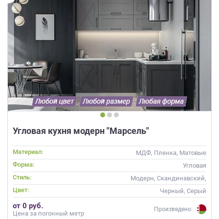
Угловая кухня модерн "Марсель"
Материал:
МДФ, Пленка, Матовые
Форма:
Угловая
Стиль:
Модерн, Скандинавский,
Неоклассика, Современные
Цвет:
Черный, Серый
от 0 руб.
Произведено:
Цена за погонный метр