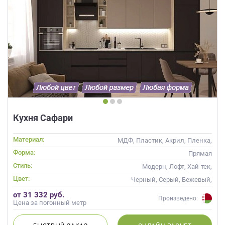
Кухня Сафари
Материал:
МДФ, Пластик, Акрил, Пленка,
Alvic / УФ лак, Матовые, Эмаль
Форма:
Прямая
Стиль:
Модерн, Лофт, Хай-тек,
Современные
Цвет:
Черный, Серый, Бежевый,
Слоновая кость, Кремовый,
от 31 332 руб.
Коричневый, Капучино
Произведено:
Цена за погонный метр