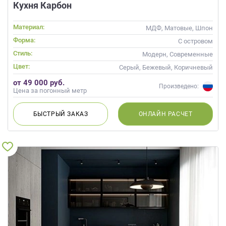
Кухня Карбон
Материал:
МДФ, Матовые, Шпон
Форма:
С островом
Стиль:
Модерн, Современные
Цвет:
Серый, Бежевый, Коричневый
от 49 000 руб.
Произведено:
Цена за погонный метр
БЫСТРЫЙ
ЗАКАЗ
ОНЛАЙН
РАСЧЕТ