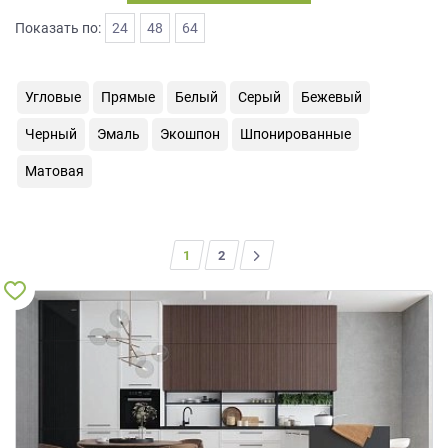
на
Показать по:
24
48
64
обработку
персональных
данных
,
Угловые
Прямые
Белый
Серый
Бежевый
а
также
Черный
Эмаль
Экошпон
Шпонированные
Согласие
на
Матовая
обработку
персональных
данных
метрическими
1
>
2
программами
в
порядке
и
на
условиях
Политики
обработки
персональных