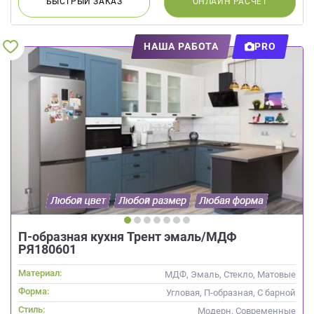
БЫСТРЫЙ
ЗАКАЗ
ОНЛАЙН
РАСЧЕТ
НАША РАБОТА
PRO
П-образная кухня Трент эмаль/МДФ
РЯ180601
Материал:
МДФ, Эмаль, Стекло, Матовые
Форма:
Угловая, П-образная, С барной
стойкой
Стиль:
Модерн, Современные