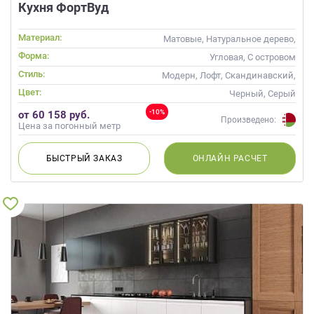
Кухня ФортВуд
Материал:
Матовые, Натуральное дерево,
Стекло, Массив
Форма:
Угловая, С островом
Стиль:
Модерн, Лофт, Скандинавский,
Хай-тек, Неоклассика,
Цвет:
Черный, Серый
Современные
-10%
от 60 158 руб.
Произведено:
Цена за погонный метр
БЫСТРЫЙ
ЗАКАЗ
ОНЛАЙН
РАСЧЕТ