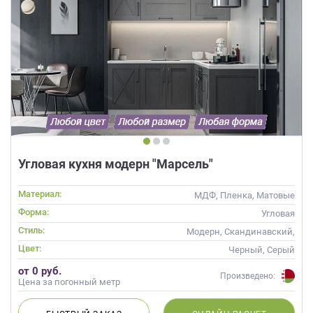
Угловая кухня модерн "Марсель"
Материал:
МДФ, Пленка, Матовые
Форма:
Угловая
Стиль:
Модерн, Скандинавский,
Неоклассика, Современные
Цвет:
Черный, Серый
от 0 руб.
Произведено:
Цена за погонный метр