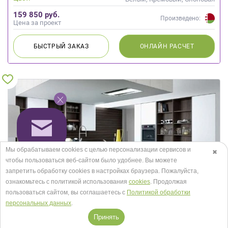
кость
159 850 руб.
Произведено:
Цена за проект
БЫСТРЫЙ
ЗАКАЗ
ОНЛАЙН
РАСЧЕТ
Мы обрабатываем cookies с целью персонализации сервисов и
✖
чтобы пользоваться веб-сайтом было удобнее. Вы можете
запретить обработку сookies в настройках браузера. Пожалуйста,
ознакомьтесь с политикой использования
cookies
. Продолжая
пользоваться сайтом, вы соглашаетесь с
Политикой обработки
персональных данных
.
Принять
Кухня Авогадро 5