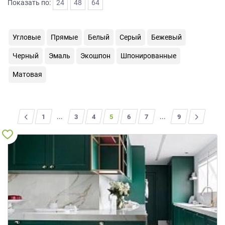
Показать по:
24
48
64
на
обработку
персональных
Угловые
Прямые
Белый
Серый
Бежевый
данных
,
а
Черный
Эмаль
Экошпон
Шпонированные
также
Согласие
Матовая
на
обработку
персональных
данных
<
1
...
3
4
5
6
7
...
>
9
метрическими
программами
в
порядке
и
на
условиях
Политики
обработки
персональных