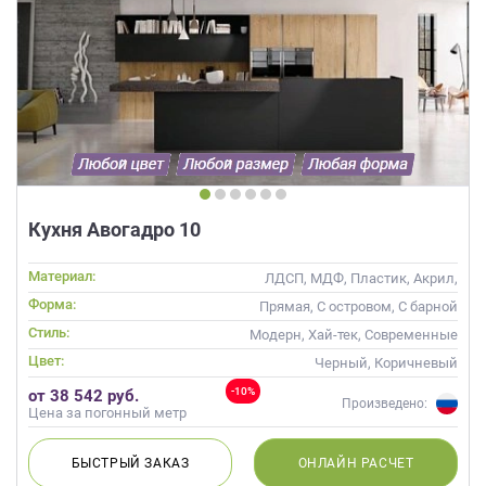
Кухня Авогадро 10
Материал:
ЛДСП, МДФ, Пластик, Акрил,
Пленка, Alvic / УФ лак,
Форма:
Прямая, С островом, С барной
Матовые, Эмаль, Шпон
стойкой
Стиль:
Модерн, Хай-тек, Современные
Цвет:
Черный, Коричневый
-10%
от 38 542 руб.
Произведено:
Цена за погонный метр
БЫСТРЫЙ
ЗАКАЗ
ОНЛАЙН
РАСЧЕТ