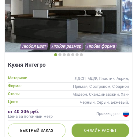
Кухня Интегро
Материал:
ЛДСП, МДФ, Пластик, Акрил,
Alvic / УФ лак, Глянцевые
Форма:
Прямая, С островом, С барной
стойкой
Стиль:
Модерн, Скандинавский, Хай-
тек, Современные
Цвет:
Черный, Серый, Бежевый,
Слоновая кость, Кремовый
от 40 306 руб.
Произведено:
Цена за погонный метр
БЫСТРЫЙ
ЗАКАЗ
ОНЛАЙН
РАСЧЕТ