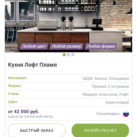
Кухня Лофт Пламя
Материал:
МДФ, Эмаль, Глянцевые
Форма:
Прямая, С островом
Стиль:
Модерн, Классика, Лофт,
Неоклассика, Современные
Цвет:
Коричневый
от 42 000 руб.
Произведено:
Цена за погонный метр
БЫСТРЫЙ
ЗАКАЗ
ОНЛАЙН
РАСЧЕТ