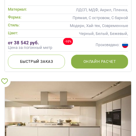
Материал:
ЛДСП, МДФ, Акрил, Пленка,
Alvic / УФ лак, Матовые, Эмаль,
Форма:
Прямая, С островом, С барной
Шпон
стойкой
Стиль:
Модерн, Хай-тек, Современные
Цвет:
Черный, Белый, Бежевый,
Слоновая кость, Кремовый,
-10%
от 38 542 руб.
Коричневый
Произведено:
Цена за погонный метр
БЫСТРЫЙ
ЗАКАЗ
ОНЛАЙН
РАСЧЕТ