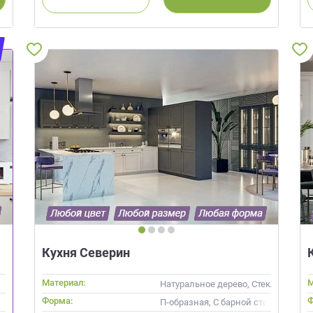
Просто заполните форму и получите к
выходя из дома.
лите эскиз/фото
Согласуем фабричный
Изготовим вашу ме
чертеж
фабрике
Что от вас требуется?
ПРИГЛАСИТЬ ДИЗ
Просто заполните форму и получите качественную мебель не
Нажимая на кнопку "Отправить",
выходя из дома.
обработку персональных данных
,
обработку персональных данн
программами
в порядке и на услови
ЗАКАЗАТЬ РАСЧЕТ
й дизайнер
персональных дан
цами
ая на кнопку “Отправить”, вы принимаете условия
Политики конфиденциал
Кухня Северин
Материал:
М
Натуральное дерево, Стекло, Масс
Форма:
Ф
П-образная, С барной стойкой