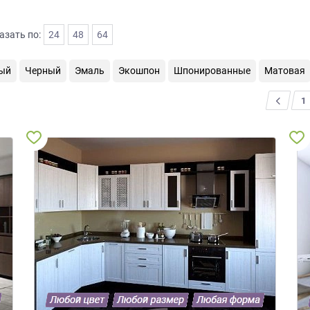
азать по:
24
48
64
ый
Черный
Эмаль
Экошпон
Шпонированные
Матовая
<
1