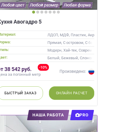
Кухня Авогадро 5
атериал:
, Alvic / УФ лак, Эмаль, Шпон, Глянцевые
ЛДСП, МДФ, Пластик, Акрил, Alvic / УФ лак, Э
орма:
Прямая, С островом, С барной стойкой
тиль:
Модерн, Хай-тек, Современные
вет:
лоновая кость, Коричневый
Белый, Бежевый, Слоновая кость, Кремовый,
-10%
от 38 542 руб.
Произведено:
ена за погонный метр
БЫСТРЫЙ
ЗАКАЗ
ОНЛАЙН
РАСЧЕТ
НАША РАБОТА
PRO