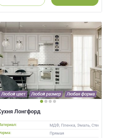
ачественную мебель не
бель на
АЙНЕРА
 вы даете
Согласие на
 а также
Согласие на
ых метрическими
ях Политики обработки
ных.
ьности
Кухня Лонгфорд
атериал:
ив
МДФ, Пленка, Эмаль, Стекло
орма:
Прямая