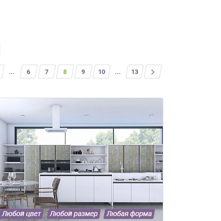
...
6
7
8
9
10
...
>
13