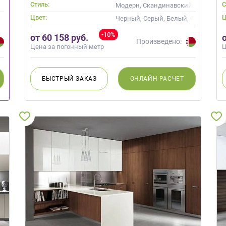
Стиль:
С
менные
Модерн, Скандинавский, Неокласс
Цвет:
Ц
но, Кремовый, Слоновая кость
Черный, Серый, Белый, Слоновая к
-10%
от 60 158 руб.
Произведено:
Цена за погонный метр
Ц
БЫСТРЫЙ
ЗАКАЗ
ОНЛАЙН
РАСЧЕТ