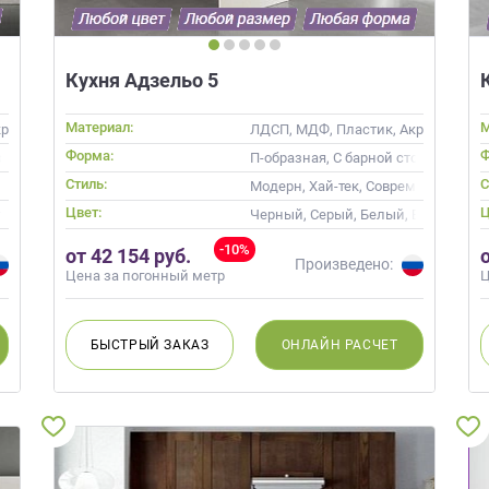
Кухня Адзельо 5
Материал:
М
ил, Alvic / УФ лак, Эмаль
ЛДСП, МДФ, Пластик, Акрил, Пленка
Форма:
Ф
ой
П-образная, С барной стойкой
Стиль:
С
менные
Модерн, Хай-тек, Современные
Цвет:
Ц
ь, Кремовый, Капучино
Черный, Серый, Белый, Бежевый, С
-10%
от 42 154 руб.
Произведено:
Цена за погонный метр
Ц
БЫСТРЫЙ
ЗАКАЗ
ОНЛАЙН
РАСЧЕТ