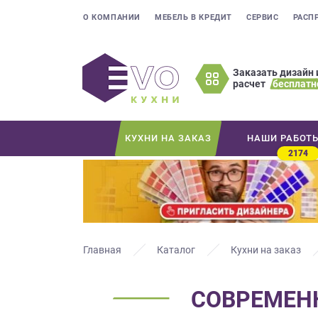
О КОМПАНИИ
МЕБЕЛЬ В КРЕДИТ
СЕРВИС
РАСП
Заказать дизайн 
расчет
бесплатн
Оставьте
ваши
контактные
КУХНИ НА ЗАКАЗ
НАШИ РАБОТ
данные
2174
Мы
свяжемся
с
вами
в
ближайшее
Главная
Каталог
Кухни на заказ
время
и
СОВРЕМЕНН
ответим
на