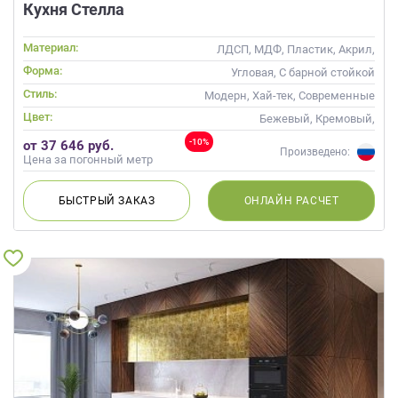
Кухня Стелла
Материал:
ЛДСП, МДФ, Пластик, Акрил,
Alvic / УФ лак
Форма:
Угловая, С барной стойкой
Стиль:
Модерн, Хай-тек, Современные
Цвет:
Бежевый, Кремовый,
Коричневый, Капучино
-10%
от 37 646 руб.
Произведено:
Цена за погонный метр
БЫСТРЫЙ
ЗАКАЗ
ОНЛАЙН
РАСЧЕТ