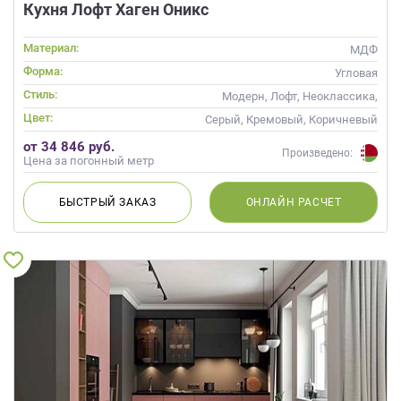
Кухня Лофт Хаген Оникс
Материал:
МДФ
Форма:
Угловая
Стиль:
Модерн, Лофт, Неоклассика,
Современные
Цвет:
Серый, Кремовый, Коричневый
от 34 846 руб.
Произведено:
Цена за погонный метр
БЫСТРЫЙ
ЗАКАЗ
ОНЛАЙН
РАСЧЕТ