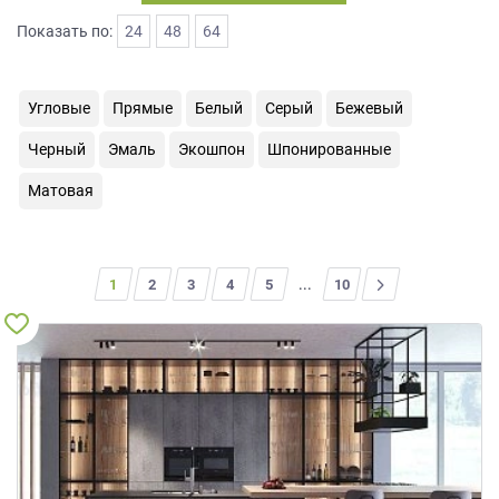
на
Показать по:
24
48
64
обработку
персональных
данных
,
Угловые
Прямые
Белый
Серый
Бежевый
а
также
Черный
Эмаль
Экошпон
Шпонированные
Согласие
на
Матовая
обработку
персональных
данных
метрическими
1
2
3
4
5
...
>
10
программами
в
порядке
и
на
условиях
Политики
обработки
персональных