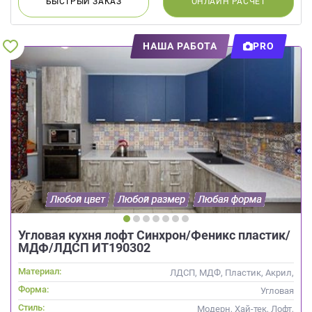
БЫСТРЫЙ
ЗАКАЗ
ОНЛАЙН
РАСЧЕТ
НАША РАБОТА
PRO
Угловая кухня лофт Синхрон/Феникс пластик/
МДФ/ЛДСП ИТ190302
Материал:
ЛДСП, МДФ, Пластик, Акрил,
Alvic / УФ лак
Форма:
Угловая
Стиль:
Модерн, Хай-тек, Лофт,