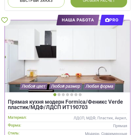
БЫСТРЫЙ
ЗАКАЗ
ОНЛАЙН
РАСЧЕТ
НАША РАБОТА
PRO
Прямая кухня модерн Formica/Феникс Verde
пластик/МДФ/ЛДСП ИТ190703
Материал:
ЛДСП, МДФ, Пластик, Акрил,
Alvic / УФ лак,
Форма:
Прямая
Интегрированная ручка
Стиль:
Модерн, Современные