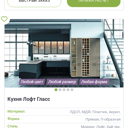
БЫСТРЫЙ
ЗАКАЗ
ОНЛАЙН
РАСЧЕТ
Кухня Лофт Гласс
Материал:
ЛДСП, МДФ, Пластик, Акрил,
Alvic / УФ лак, Стекло
Форма:
Прямая, П-образная
Стиль:
Модерн, Лофт, Хай-тек,