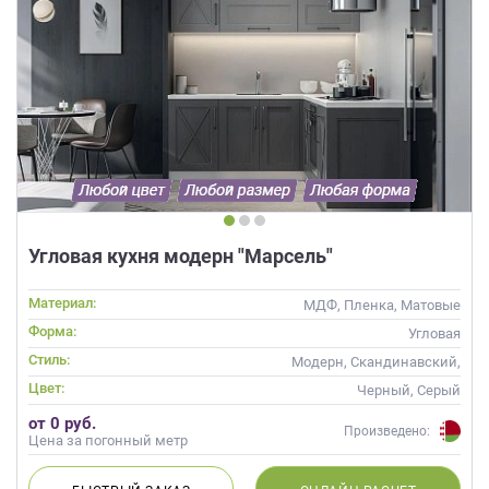
Угловая кухня модерн "Марсель"
Материал:
МДФ, Пленка, Матовые
Форма:
Угловая
Стиль:
Модерн, Скандинавский,
Неоклассика, Современные
Цвет:
Черный, Серый
от 0 руб.
Произведено:
Цена за погонный метр