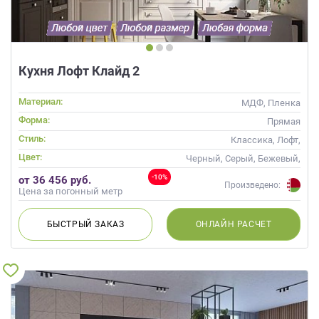
Кухня Лофт Клайд 2
Материал:
МДФ, Пленка
Форма:
Прямая
Стиль:
Классика, Лофт,
Скандинавский, Неоклассика
Цвет:
Черный, Серый, Бежевый,
Слоновая кость, Коричневый
-10%
от 36 456 руб.
Произведено:
Цена за погонный метр
БЫСТРЫЙ
ЗАКАЗ
ОНЛАЙН
РАСЧЕТ