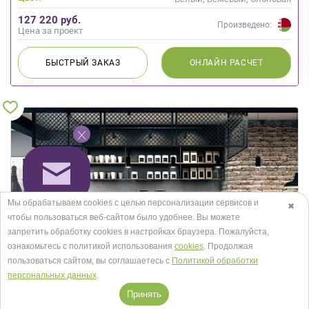
кость
127 220 руб.
Произведено:
Цена за проект
БЫСТРЫЙ
ЗАКАЗ
ОНЛАЙН
РАСЧЕТ
Мы обрабатываем cookies с целью персонализации сервисов и
✖
чтобы пользоваться веб-сайтом было удобнее. Вы можете
запретить обработку сookies в настройках браузера. Пожалуйста,
ознакомьтесь с политикой использования
cookies
. Продолжая
пользоваться сайтом, вы соглашаетесь с
Политикой обработки
персональных данных
.
Принять
Кухня Лофт Пламя