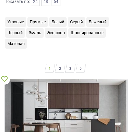
Показать по:
24
48
64
на
обработку
персональных
Угловые
Прямые
Белый
Серый
Бежевый
данных
,
а
Черный
Эмаль
Экошпон
Шпонированные
также
Согласие
Матовая
на
обработку
персональных
данных
1
2
>
3
метрическими
программами
в
порядке
и
на
условиях
Политики
обработки
персональных