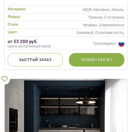
Материал:
МДФ, Матовые, Эмаль,
Глянцевые
Форма:
Прямая, С островом
Стиль:
Модерн, Современные
Цвет:
Бежевый, Слоновая кость,
Кремовый, Капучино
от 53 200 руб.
Произведено:
Цена за погонный метр
БЫСТРЫЙ
ЗАКАЗ
ОНЛАЙН
РАСЧЕТ