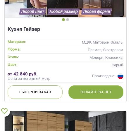
Кухня Гейзер
Материал:
МДФ, Матовые, Эмаль,
Глянцевые
Форма:
Прямая, С островом
Стиль:
Модерн, Классика,
Скандинавский, Неоклассика,
Цвет:
Серый
Современные
от 42 840 руб.
Произведено:
Цена за погонный метр
БЫСТРЫЙ
ЗАКАЗ
ОНЛАЙН
РАСЧЕТ