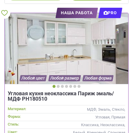
НАША РАБОТА
PRO
Угловая кухня неоклассика Париж эмаль/
МДФ РН180510
Материал:
МДФ, Эмаль, Стекло,
Глянцевые
Форма:
Угловая, Прямая
Стиль:
Классика, Неоклассика,
Скандинавский
Цвет:
Белый, Кремовый, Слоновая