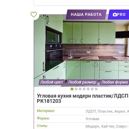
Приш
НАША РАБОТА
PRO
Выездно
с образ
Нажим
Угловая кухня модерн пластик/ЛДСП
РК181203
Материал:
ЛДСП, Пластик, Акрил, Al
Форма:
Угловая
Стиль:
Модерн, Хай-тек, Совре