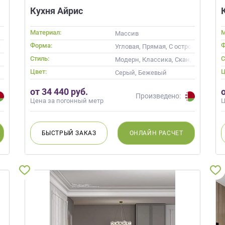
Кухня Айрис
Материал:
М
Массив
Форма:
Ф
овом
Угловая, Прямая, С островом
Стиль:
С
Современные
Модерн, Классика, Скандинавский
Цвет:
Ц
ь, Кремовый, Капучино
Серый, Бежевый
от 34 440 руб.
Произведено:
Цена за погонный метр
Ц
БЫСТРЫЙ
ЗАКАЗ
ОНЛАЙН
РАСЧЕТ