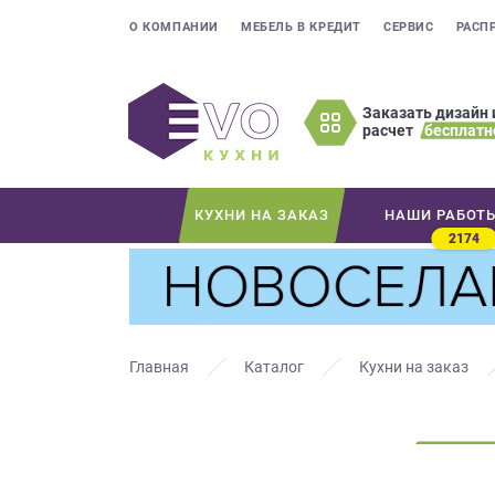
О КОМПАНИИ
МЕБЕЛЬ В КРЕДИТ
СЕРВИС
РАСП
Заказать дизайн 
расчет
бесплатн
Оставьте
ваши
контактные
КУХНИ НА ЗАКАЗ
НАШИ РАБОТ
данные
2174
Мы
свяжемся
с
вами
в
Главная
Каталог
Кухни на заказ
ближайшее
время
и
ответим
на