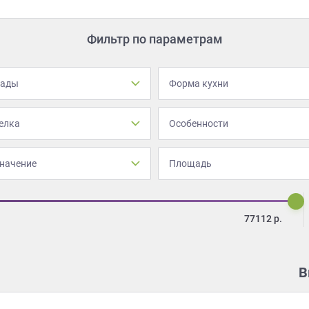
Фильтр по параметрам
сады
Форма кухни
елка
Особенности
начение
Площадь
77112
р.
В