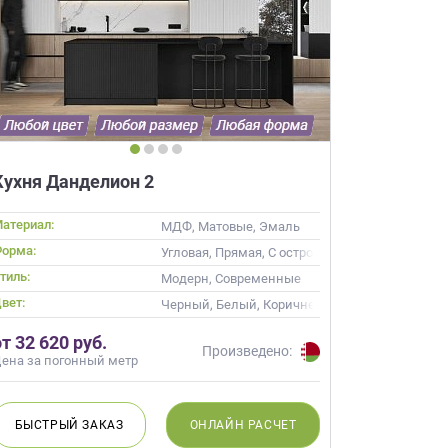
×
Кухня Данделион 2
робки?
×
леко от
атериал:
МДФ, Матовые, Эмаль
орма:
Угловая, Прямая, С островом
тиль:
ика, Современные
Модерн, Современные
ещение, подготовит
вет:
ый, Коричневый, Капучино
Черный, Белый, Коричневый, Белый верх тем
 для строителей
от 32 620 руб.
вы не купите мебель.
Произведено:
ена за погонный метр
50 000 т.р.
уется?
БЫСТРЫЙ
ЗАКАЗ
ОНЛАЙН
РАСЧЕТ