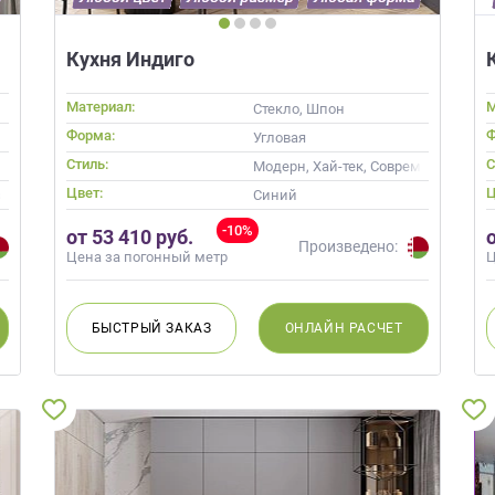
Кухня Индиго
Материал:
М
Стекло, Шпон
Форма:
Ф
Угловая
Стиль:
С
менные
Модерн, Хай-тек, Современные
Цвет:
Ц
вый
Синий
-10%
от 53 410 руб.
Произведено:
Цена за погонный метр
Ц
БЫСТРЫЙ
ЗАКАЗ
ОНЛАЙН
РАСЧЕТ