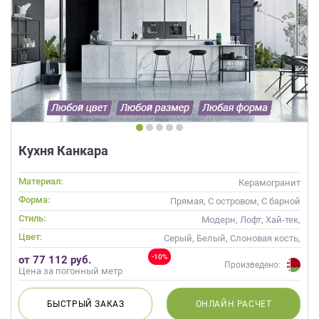
Кухня Канкара
Материал:
Керамогранит
Форма:
Прямая, С островом, С барной
стойкой
Стиль:
Модерн, Лофт, Хай-тек,
Современные
Цвет:
Серый, Белый, Слоновая кость,
Кремовый
-10%
от 77 112 руб.
Произведено:
Цена за погонный метр
БЫСТРЫЙ
ЗАКАЗ
ОНЛАЙН
РАСЧЕТ