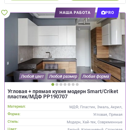
НАША РАБОТА
PRO
Угловая + прямая кухня модерн Smart/Criket
пластик/МДФ РР190707
Материал:
МДФ, Пластик, Эмаль, Акрил,
Alvic / УФ лак,
Форма:
Угловая, Прямая
Интегрированная ручка
Стиль:
Модерн, Хай-тек, Современные
Цвет:
Белый, Коричневый, Слоновая