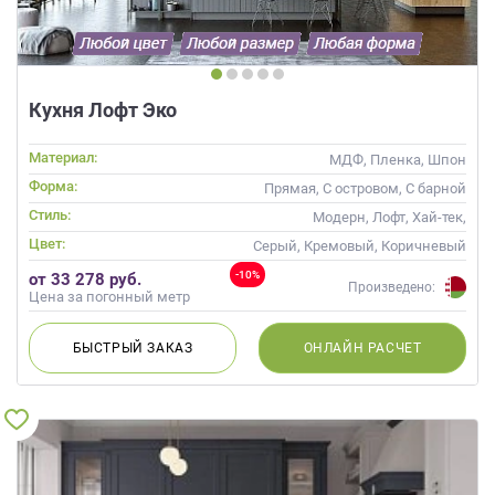
Кухня Лофт Эко
Материал:
МДФ, Пленка, Шпон
Форма:
Прямая, С островом, С барной
стойкой
Стиль:
Модерн, Лофт, Хай-тек,
Современные
Цвет:
Серый, Кремовый, Коричневый
-10%
от 33 278 руб.
Произведено:
Цена за погонный метр
БЫСТРЫЙ
ЗАКАЗ
ОНЛАЙН
РАСЧЕТ