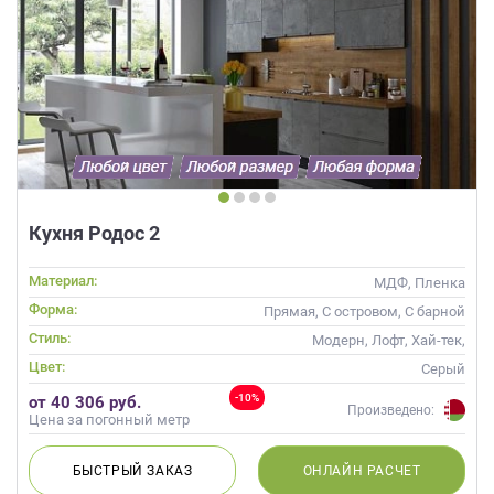
Кухня Родос 2
Материал:
МДФ, Пленка
Форма:
Прямая, С островом, С барной
стойкой
Стиль:
Модерн, Лофт, Хай-тек,
Современные
Цвет:
Серый
-10%
от 40 306 руб.
Произведено:
Цена за погонный метр
БЫСТРЫЙ
ЗАКАЗ
ОНЛАЙН
РАСЧЕТ