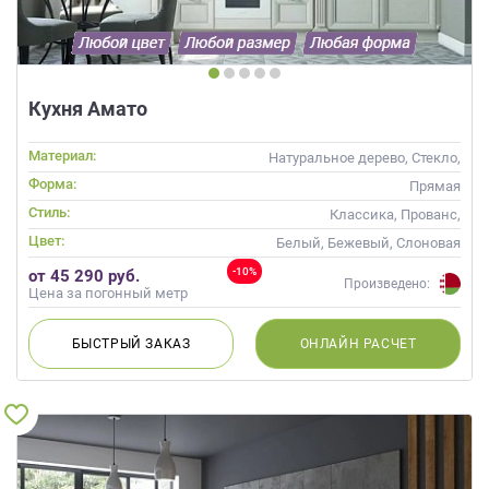
Кухня Амато
Материал:
Натуральное дерево, Стекло,
Массив, С патиной
Форма:
Прямая
Стиль:
Классика, Прованс,
Неоклассика
Цвет:
Белый, Бежевый, Слоновая
кость
-10%
от 45 290 руб.
Произведено:
Цена за погонный метр
БЫСТРЫЙ
ЗАКАЗ
ОНЛАЙН
РАСЧЕТ