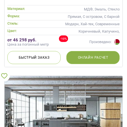
Материал:
МДФ, Эмаль, Стекло
Форма:
Прямая, С островом, С барной
стойкой
Стиль:
Модерн, Хай-тек, Современные
Цвет:
Коричневый, Капучино,
Фиолетовый
-10%
от 46 298 руб.
Произведено:
Цена за погонный метр
БЫСТРЫЙ
ЗАКАЗ
ОНЛАЙН
РАСЧЕТ