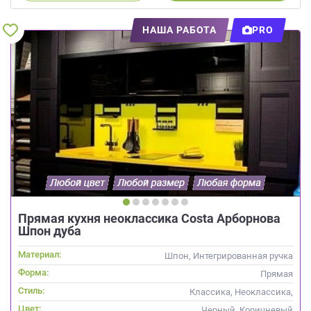
НАША РАБОТА
PRO
Прямая кухня неоклассика Costa Арборнова
Шпон дуба
Материал:
Шпон, Интегрированная ручка
Форма:
Прямая
Стиль:
Классика, Неоклассика,
Скандинавский
Цвет:
Черный, Коричневый