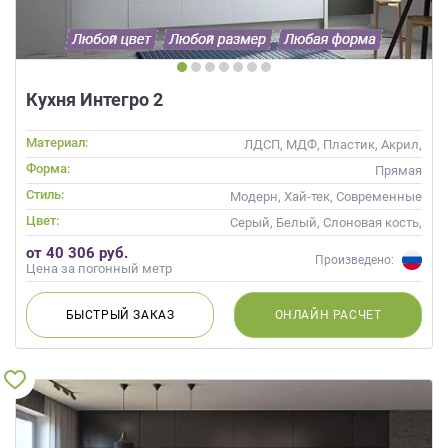
данных.
Кухня Интегро 2
Материал:
ЛДСП, МДФ, Пластик, Акрил,
Alvic / УФ лак
Форма:
Прямая
Стиль:
Модерн, Хай-тек, Современные
Цвет:
Серый, Белый, Слоновая кость,
Кремовый
от 40 306 руб.
Произведено:
Цена за погонный метр
БЫСТРЫЙ
ЗАКАЗ
ОНЛАЙН
РАСЧЕТ