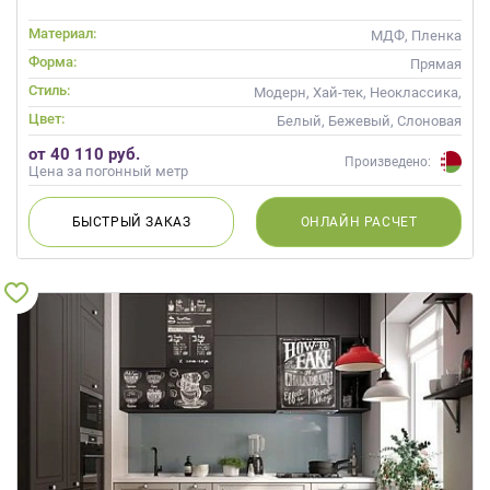
Материал:
МДФ, Пленка
Форма:
Прямая
Стиль:
Модерн, Хай-тек, Неоклассика,
Современные
Цвет:
Белый, Бежевый, Слоновая
кость, Кремовый, Капучино
от 40 110 руб.
Произведено:
Цена за погонный метр
БЫСТРЫЙ
ЗАКАЗ
ОНЛАЙН
РАСЧЕТ