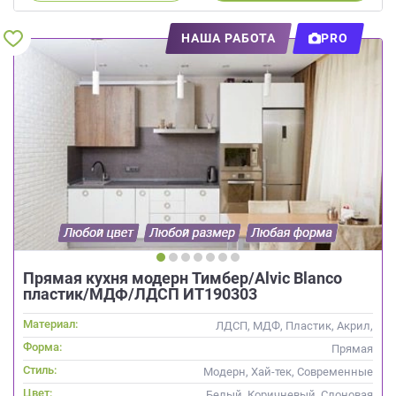
НАША РАБОТА
PRO
Прямая кухня модерн Тимбер/Alvic Blanco
пластик/МДФ/ЛДСП ИТ190303
Материал:
ЛДСП, МДФ, Пластик, Акрил,
Alvic / УФ лак,
Форма:
Прямая
Интегрированная ручка
Стиль:
Модерн, Хай-тек, Современные
Цвет:
Белый, Коричневый, Слоновая