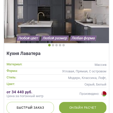
Кухня Лаватера
Материал:
Массив
Форма:
Угловая, Прямая, С островом
Стиль:
Модерн, Классика, Лофт,
Скандинавский, Неоклассика,
Цвет:
Серый, Белый
Современные
от 34 440 руб.
Произведено:
Цена за погонный метр
БЫСТРЫЙ
ЗАКАЗ
ОНЛАЙН
РАСЧЕТ