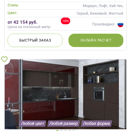
Глянцевые
стойкой
Стиль:
Модерн, Лофт, Хай-тек,
Современные
Цвет:
Серый, Бежевый, Желтый
-10%
от 42 154 руб.
Произведено:
Цена за погонный метр
БЫСТРЫЙ
ЗАКАЗ
ОНЛАЙН
РАСЧЕТ