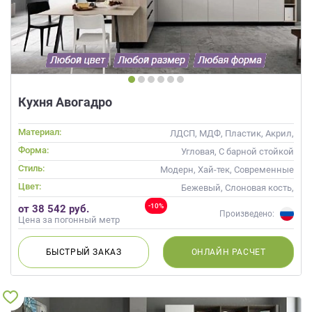
данных.
Кухня Авогадро
Материал:
ЛДСП, МДФ, Пластик, Акрил,
Пленка, Эмаль, Шпон
Форма:
Угловая, С барной стойкой
Стиль:
Модерн, Хай-тек, Современные
Цвет:
Бежевый, Слоновая кость,
Кремовый, Коричневый,
-10%
от 38 542 руб.
Капучино
Произведено:
Цена за погонный метр
БЫСТРЫЙ
ЗАКАЗ
ОНЛАЙН
РАСЧЕТ