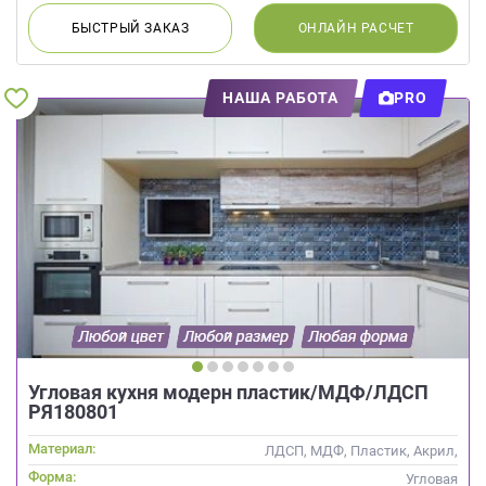
БЫСТРЫЙ
ЗАКАЗ
ОНЛАЙН
РАСЧЕТ
НАША РАБОТА
PRO
Угловая кухня модерн пластик/МДФ/ЛДСП
РЯ180801
Материал:
ЛДСП, МДФ, Пластик, Акрил,
Alvic / УФ лак
Форма:
Угловая