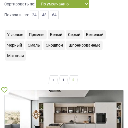
Сортировать по:
на
обработку
Показать по:
24
48
64
персональных
данных
,
а
также
Угловые
Прямые
Белый
Серый
Бежевый
Согласие
Черный
Эмаль
Экошпон
Шпонированные
на
обработку
Матовая
персональных
данных
метрическими
программами
<
1
2
в
порядке
и
на
условиях
Политики
обработки
персональных