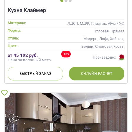
Кухня Клаймер
Материал:
ЛДСП, МДФ, Пластик, Alvic / УФ
лак, Эмаль
Форма:
Угловая, Прямая
Стиль:
Модерн, Лофт, Хай-тек,
Современные
Цвет:
Белый, Слоновая кость,
Кремовый, Коричневый,
-10%
от 45 192 руб.
Капучино
Произведено:
Цена за погонный метр
БЫСТРЫЙ
ЗАКАЗ
ОНЛАЙН
РАСЧЕТ