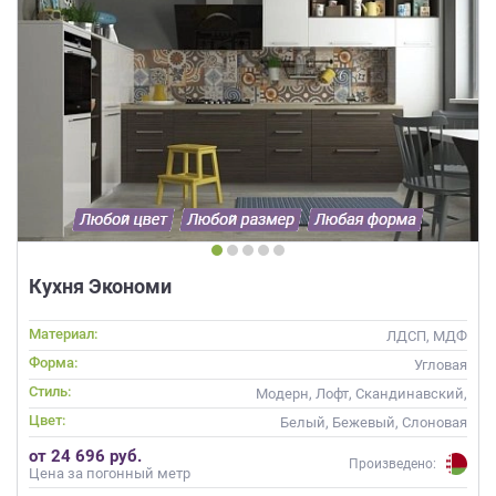
Кухня Экономи
Материал:
ЛДСП, МДФ
Форма:
Угловая
Стиль:
Модерн, Лофт, Скандинавский,
Современные
Цвет:
Белый, Бежевый, Слоновая
кость, Кремовый, Коричневый,
от 24 696 руб.
Белый верх темный низ
Произведено:
Цена за погонный метр