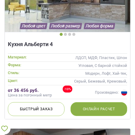
Кухня Альберти 4
Материал:
ЛДСП, МДФ, Пластик, Шпон
Форма:
Угловая, С барной стойкой
Стиль:
Модерн, Лофт, Хай-тек,
Современные
Цвет:
Серый, Бежевый, Кремовый,
Коричневый, Капучино
-10%
от 36 456 руб.
Произведено:
Цена за погонный метр
БЫСТРЫЙ
ЗАКАЗ
ОНЛАЙН
РАСЧЕТ