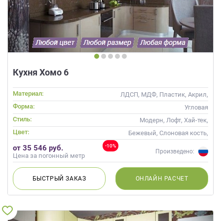
Кухня Хомо 6
Материал:
ЛДСП, МДФ, Пластик, Акрил,
Alvic / УФ лак, Глянцевые
Форма:
Угловая
Стиль:
Модерн, Лофт, Хай-тек,
Современные
Цвет:
Бежевый, Слоновая кость,
Кремовый, Капучино
-10%
от 35 546 руб.
Произведено:
Цена за погонный метр
БЫСТРЫЙ
ЗАКАЗ
ОНЛАЙН
РАСЧЕТ