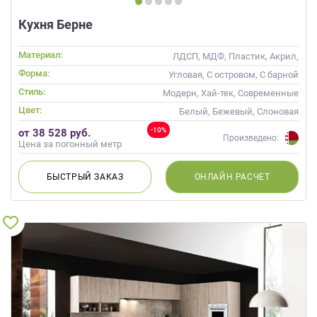
Кухня Берне
Материал:
ЛДСП, МДФ, Пластик, Акрил,
Alvic / УФ лак
Форма:
Угловая, С островом, С барной
стойкой
Стиль:
Модерн, Хай-тек, Современные
Цвет:
Белый, Бежевый, Слоновая
кость, Кремовый, Коричневый,
-10%
от 38 528 руб.
Капучино
Произведено:
Цена за погонный метр
БЫСТРЫЙ
ЗАКАЗ
ОНЛАЙН
РАСЧЕТ