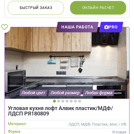
БЫСТРЫЙ
ЗАКАЗ
ОНЛАЙН
РАСЧЕТ
НАША РАБОТА
PRO
Угловая кухня лофт Алвик пластик/МДФ/
ЛДСП РЯ180809
Материал:
ЛДСП, МДФ, Пластик, Alvic / УФ
лак, Интегрированная ручка
Форма:
Угловая