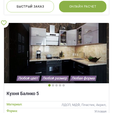
БЫСТРЫЙ
ЗАКАЗ
ОНЛАЙН
РАСЧЕТ
Кухня Балнко 5
Материал:
ЛДСП, МДФ, Пластик, Акрил,
Alvic / УФ лак, Стекло,
Форма:
Угловая