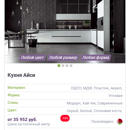
Кухня Айси
Материал:
ЛДСП, МДФ, Пластик, Акрил,
Alvic / УФ лак, Стекло
Форма:
Угловая
Стиль:
Модерн, Хай-тек, Современные
Цвет:
Серый, Белый, Слоновая кость,
Кремовый
-10%
от 35 952 руб.
Произведено:
Цена за погонный метр