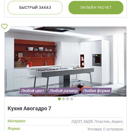
БЫСТРЫЙ
ЗАКАЗ
ОНЛАЙН
РАСЧЕТ
Кухня Авогадро 7
Материал:
ЛДСП, МДФ, Пластик, Акрил,
Alvic / УФ лак, Эмаль, Шпон
Форма:
Угловая, С островом